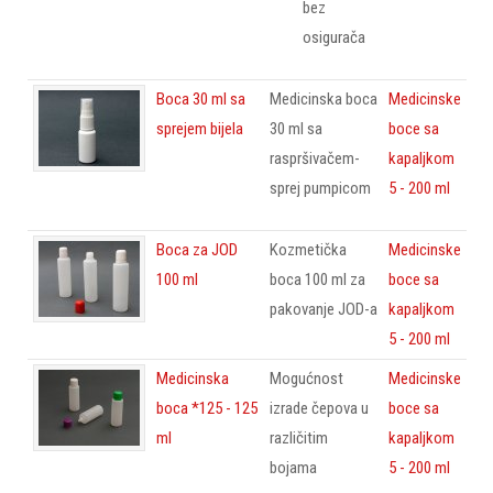
bez
osigurača
Boca 30 ml sa
Medicinska boca
Medicinske
sprejem bijela
30 ml sa
boce sa
raspršivačem-
kapaljkom
sprej pumpicom
5 - 200 ml
Boca za JOD
Kozmetička
Medicinske
100 ml
boca 100 ml za
boce sa
pakovanje JOD-a
kapaljkom
5 - 200 ml
Medicinska
Mogućnost
Medicinske
boca *125 - 125
izrade čepova u
boce sa
ml
različitim
kapaljkom
bojama
5 - 200 ml