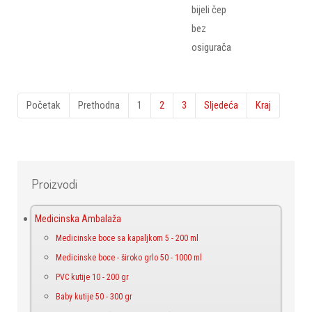
bijeli čep
bez
osigurača
Početak
Prethodna
1
2
3
Sljedeća
Kraj
Proizvodi
Medicinska Ambalaža
Medicinske boce sa kapaljkom 5 - 200 ml
Medicinske boce - široko grlo 50 - 1000 ml
PVC kutije 10 - 200 gr
Baby kutije 50 - 300 gr