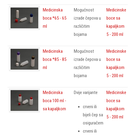
Medicinska
Mogućnost
Medicinske
boca *65 - 65
izrade čepova u
boce sa
ml
različitim
kapaljkom
bojama
5 - 200 ml
Medicinska
Mogućnost
Medicinske
boca *85 - 85
izrade čepova u
boce sa
ml
različitim
kapaljkom
bojama
5 - 200 ml
Medicinska
Dvije varijante
Medicinske
boca 100 ml -
boce sa
crveni ili
sa kapaljkom
kapaljkom
bijeli čep sa
5 - 200 ml
osiguračem
crveni ili