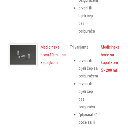
osiguračem
crveni ili
bijeli čep
bez
osigurača
Medicinska
Tri varijante
Medicinske
boca 10 ml - sa
boce sa
crveni ili
kapaljkom
kapaljkom
bijeli čep sa
5 - 200 ml
osiguračem
crveni ili
bijeli čep
bez
osigurača
"pljosnate"
boce sa ili