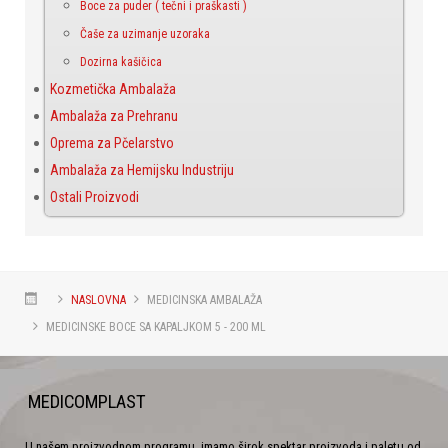
Boce za puder ( tečni i praškasti )
Čaše za uzimanje uzoraka
Dozirna kašičica
Kozmetička Ambalaža
Ambalaža za Prehranu
Oprema za Pčelarstvo
Ambalaža za Hemijsku Industriju
Ostali Proizvodi
NASLOVNA
MEDICINSKA AMBALAŽA
MEDICINSKE BOCE SA KAPALJKOM 5 - 200 ML
MEDICOMPLAST
U našem proizvodnom programu, imamo širok spektar proizvoda i paletu od