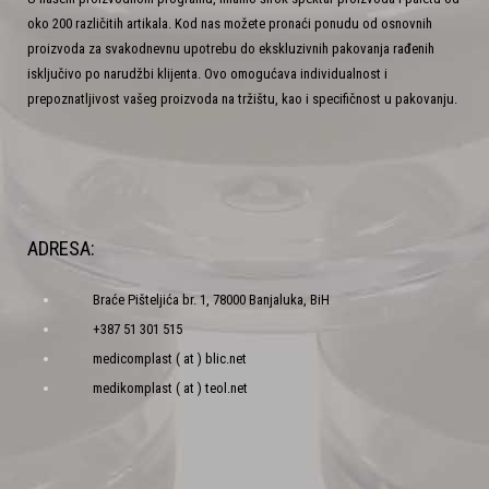
oko 200 različitih artikala. Kod nas možete pronaći ponudu od osnovnih
proizvoda za svakodnevnu upotrebu do ekskluzivnih pakovanja rađenih
isključivo po narudžbi klijenta. Ovo omogućava individualnost i
prepoznatljivost vašeg proizvoda na tržištu, kao i specifičnost u pakovanju.
ADRESA:
Braće Pišteljića br. 1, 78000 Banjaluka, BiH
+387 51 301 515
medicomplast ( at ) blic.net
medikomplast ( at ) teol.net