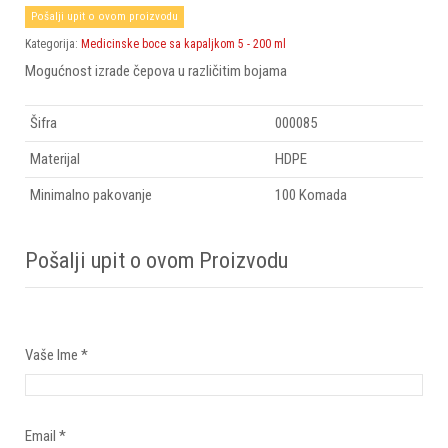
Pošalji upit o ovom proizvodu
Kategorija:
Medicinske boce sa kapaljkom 5 - 200 ml
Mogućnost izrade čepova u različitim bojama
Šifra
000085
Materijal
HDPE
Minimalno pakovanje
100 Komada
Pošalji upit o ovom Proizvodu
Vaše Ime
*
Email
*