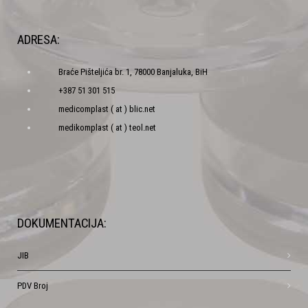
ADRESA:
Braće Pišteljića br. 1, 78000 Banjaluka, BiH
+387 51 301 515
medicomplast ( at ) blic.net
medikomplast ( at ) teol.net
DOKUMENTACIJA:
JIB
PDV Broj