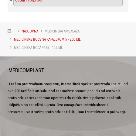
Ostali Proizvodi
NASLOVNA
MEDICINSKA AMBALAŽA
MEDICINSKE BOCE SA KAPALJKOM 5 - 200 ML
MEDICINSKA BOCA *125 - 125 ML
MEDICOMPLAST
U našem proizvodnom programu, imamo širok spektar proizvoda i paletu od
oko 200 različitih artikala. Kod nas možete pronaći ponudu od osnovnih
proizvoda za svakodnevnu upotrebu do ekskluzivnih pakovanja rađenih
isključivo po narudžbi klijenta. Ovo omogućava individualnost i
prepoznatljivost vašeg proizvoda na tržištu, kao i specifičnost u pakovanju.