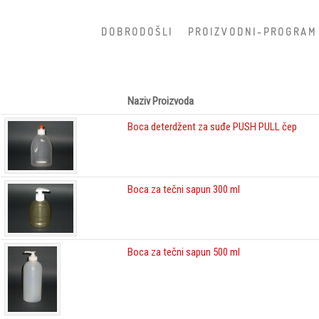
D O B R O D O Š L I
P R O I Z V O D N I - P R O G R A M
Naziv Proizvoda
Boca deterdžent za suđe PUSH PULL čep
Boca za tečni sapun 300 ml
Boca za tečni sapun 500 ml