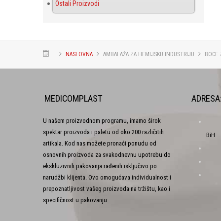
Ostali Proizvodi
NASLOVNA
AMBALAŽA ZA HEMIJSKU INDUSTRIJU
BOCE 
MEDICOMPLAST
ADRESA
U našem proizvodnom programu, imamo širok
spektar proizvoda i paletu od oko 200 različitih
BiH
artikala. Kod nas možete pronaći ponudu od
osnovnih proizvoda za svakodnevnu upotrebu do
ekskluzivnih pakovanja rađenih isključivo po
narudžbi klijenta. Ovo omogućava individualnost i
prepoznatljivost vašeg proizvoda na tržištu, kao i
specifičnost u pakovanju.