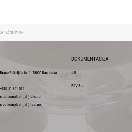
ZA TEČNI SAPUN
:
DOKUMENTACIJA:
Braće Pišteljića br. 1, 78000 Banjaluka,
JIB
PDV Broj
+387 51 301 515
medicomplast ( at ) blic.net
medikomplast ( at ) teol.net