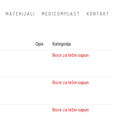
M A T E R I J A L I
M E D I C O M P L A S T
K O N T A K T
Opis
Kategorija
Boce za tečni sapun
Boce za tečni sapun
Boce za tečni sapun