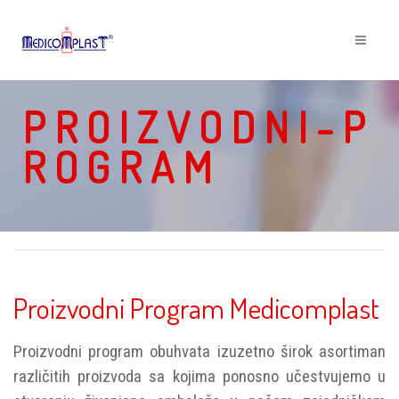
P R O I Z V O D N I - P
R O G R A M
Proizvodni Program Medicomplast
Proizvodni program obuhvata izuzetno širok asortiman
različitih proizvoda sa kojima ponosno učestvujemo u