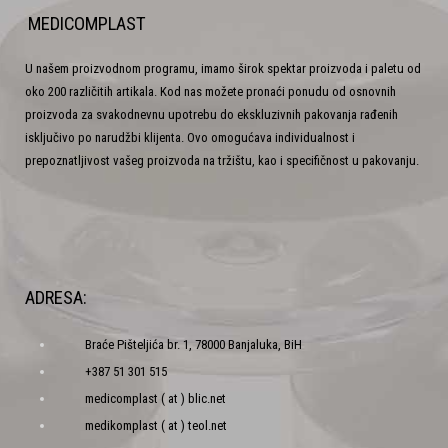
MEDICOMPLAST
U našem proizvodnom programu, imamo širok spektar proizvoda i paletu od
oko 200 različitih artikala. Kod nas možete pronaći ponudu od osnovnih
proizvoda za svakodnevnu upotrebu do ekskluzivnih pakovanja rađenih
isključivo po narudžbi klijenta. Ovo omogućava individualnost i
prepoznatljivost vašeg proizvoda na tržištu, kao i specifičnost u pakovanju.
ADRESA:
Braće Pišteljića br. 1, 78000 Banjaluka, BiH
+387 51 301 515
medicomplast ( at ) blic.net
medikomplast ( at ) teol.net