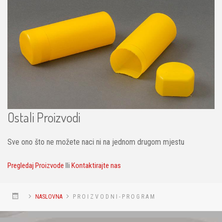
Ostali Proizvodi
Sve ono što ne možete naci ni na jednom drugom mjestu
Pregledaj Proizvode
Ili
Kontaktirajte nas
NASLOVNA
P R O I Z V O D N I - P R O G R A M