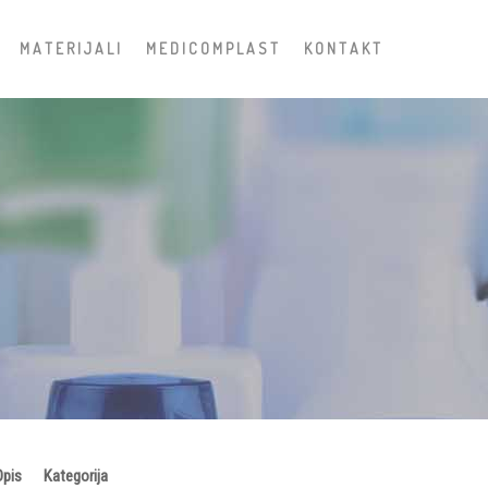
M A T E R I J A L I
M E D I C O M P L A S T
K O N T A K T
pis
Kategorija