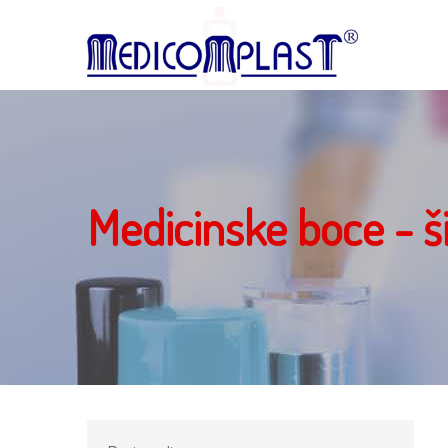
Medicinske boce - š