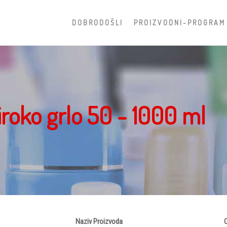
D O B R O D O Š L I
P R O I Z V O D N I - P R O G R A M
iroko grlo 50 - 1000 ml
Naziv Proizvoda
O