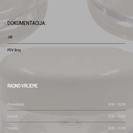
DOKUMENTACIJA:
JIB
PDV Broj
RADNO
VRIJEME
Ponedeljak
8:00 - 16:00
Utorak
8:00 - 16:00
Srijeda
8:00 - 16:00