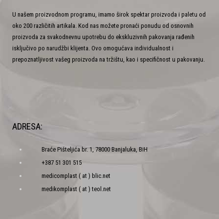
U našem proizvodnom programu, imamo širok spektar proizvoda i paletu od
oko 200 različitih artikala. Kod nas možete pronaći ponudu od osnovnih
proizvoda za svakodnevnu upotrebu do ekskluzivnih pakovanja rađenih
isključivo po narudžbi klijenta. Ovo omogućava individualnost i
prepoznatljivost vašeg proizvoda na tržištu, kao i specifičnost u pakovanju.
ADRESA:
Braće Pišteljića br. 1, 78000 Banjaluka, BiH
+387 51 301 515
medicomplast ( at ) blic.net
medikomplast ( at ) teol.net