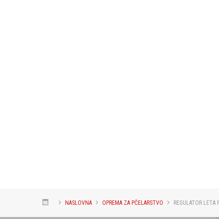
NASLOVNA
OPREMA ZA PČELARSTVO
REGULATOR LETA 