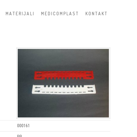
M A T E R I J A L I
M E D I C O M P L A S T
K O N T A K T
000161
PP