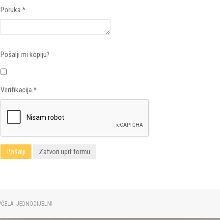
Poruka
*
Pošalji mi kopiju?
Verifikacija
*
Pošalji
Zatvori upit formu
PČELA- JEDNODIJELNI