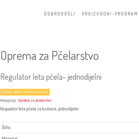
D O B R O D O Š L I
P R O I Z V O D N I - P R O G R A M
Oprema za Pčelarstvo
Regulator leta pčela- jednodijelni
Pošalji upit o ovom proizvodu
Kategorija:
Oprema za pčelarstvo
Regulator leta pčela za košnice, jednodijelni
Šifra
Materijal