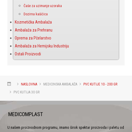
Čaše za uzimanje uzoraka
Dozirna kašičica
Kozmetička Ambalaža
Ambalaža za Prehranu
Oprema za Pčelarstvo
Ambalaža za Hemijsku Industriju
Ostali Proizvodi
NASLOVNA
MEDICINSKA AMBALAŽA
PVC KUTIJE 10 - 200 GR
PVC KUTIJA 30 GR
MEDICOMPLAST
U našem proizvodnom programu, imamo širok spektar proizvoda i paletu od