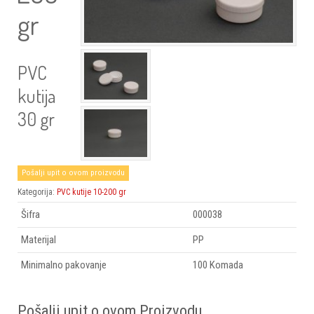
gr
PVC
kutija
30 gr
Pošalji upit o ovom proizvodu
Kategorija:
PVC kutije 10-200 gr
Šifra
000038
Materijal
PP
Minimalno pakovanje
100 Komada
Pošalji upit o ovom Proizvodu