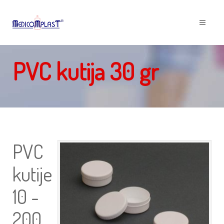
PVC kutija 30 gr
PVC
kutije
10 -
200