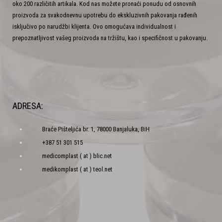
oko 200 različitih artikala. Kod nas možete pronaći ponudu od osnovnih
proizvoda za svakodnevnu upotrebu do ekskluzivnih pakovanja rađenih
isključivo po narudžbi klijenta. Ovo omogućava individualnost i
prepoznatljivost vašeg proizvoda na tržištu, kao i specifičnost u pakovanju.
ADRESA:
Braće Pišteljića br. 1, 78000 Banjaluka, BiH
+387 51 301 515
medicomplast ( at ) blic.net
medikomplast ( at ) teol.net