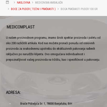
NASLOVNA
MEDICINSKA AMBALAŽA
BOCE ZA PUDER ( TEČNI I PRAŠKASTI )
BOCA PRAŠKASTI PUDER 100 GR
MEDICOMPLAST
U našem proizvodnom programu, imamo širok spektar proizvoda i paletu od
oko 200 različitih artikala. Kod nas možete pronaći ponudu od osnovnih
proizvoda za svakodnevnu upotrebu do ekskluzivnih pakovanja rađenih
isključivo po narudžbi klijenta. Ovo omogućava individualnost i
prepoznatljivost vašeg proizvoda na tržištu, kao i specifičnost u pakovanju.
ADRESA:
Braće Pišteljića br. 1, 78000 Banjaluka, BiH