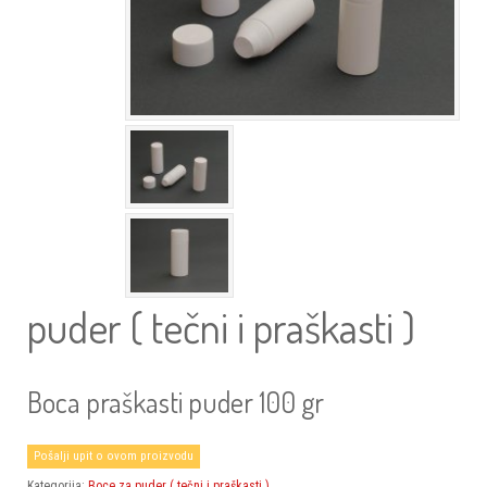
puder ( tečni i praškasti )
Boca praškasti puder 100 gr
Pošalji upit o ovom proizvodu
Kategorija:
Boce za puder ( tečni i praškasti )