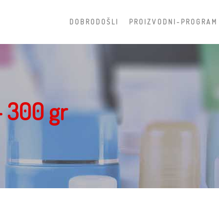
D O B R O D O Š L I
P R O I Z V O D N I - P R O G R A M
- 300 gr