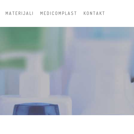
M A T E R I J A L I
M E D I C O M P L A S T
K O N T A K T