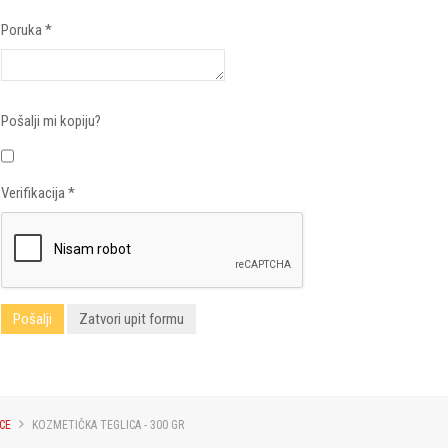
Poruka
*
Pošalji mi kopiju?
Verifikacija
*
Pošalji
Zatvori upit formu
CE
KOZMETIČKA TEGLICA - 300 GR