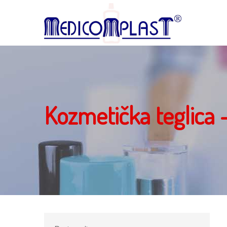
Kozmetička teglica 