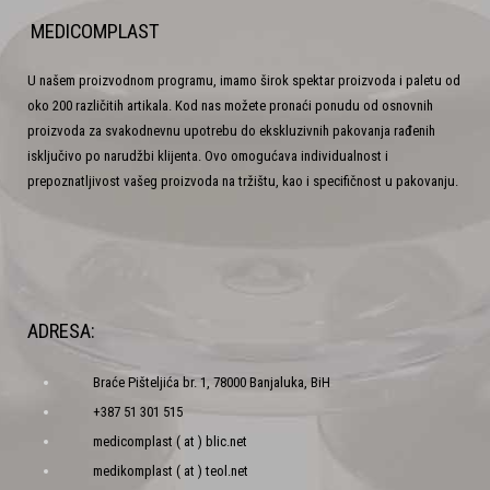
MEDICOMPLAST
U našem proizvodnom programu, imamo širok spektar proizvoda i paletu od
oko 200 različitih artikala. Kod nas možete pronaći ponudu od osnovnih
proizvoda za svakodnevnu upotrebu do ekskluzivnih pakovanja rađenih
isključivo po narudžbi klijenta. Ovo omogućava individualnost i
prepoznatljivost vašeg proizvoda na tržištu, kao i specifičnost u pakovanju.
ADRESA:
Braće Pišteljića br. 1, 78000 Banjaluka, BiH
+387 51 301 515
medicomplast ( at ) blic.net
medikomplast ( at ) teol.net