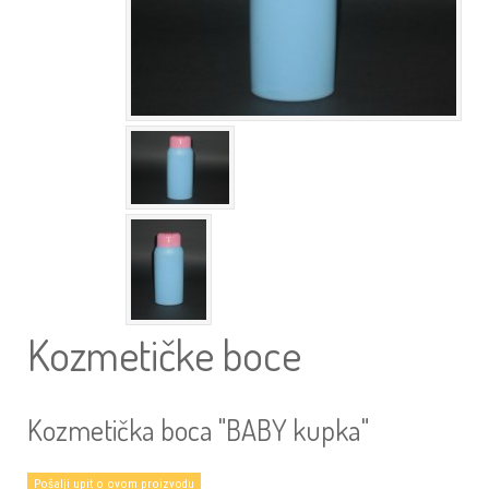
Kozmetičke boce
Kozmetička boca "BABY kupka"
Pošalji upit o ovom proizvodu