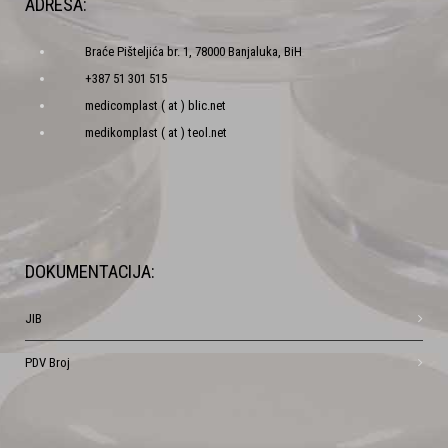
ADRESA:
Braće Pišteljića br. 1, 78000 Banjaluka, BiH
+387 51 301 515
medicomplast ( at ) blic.net
medikomplast ( at ) teol.net
DOKUMENTACIJA:
JIB
PDV Broj