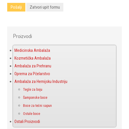
Pošalji
Zatvori upit formu
Proizvodi
Medicinska Ambalaža
Kozmetička Ambalaža
Ambalaža za Prehranu
Oprema za Pčelarstvo
Ambalaža za Hemijsku Industriju
Tegle za boju
Šamponske boce
Boce za tečni sapun
Ostale boce
Ostali Proizvodi