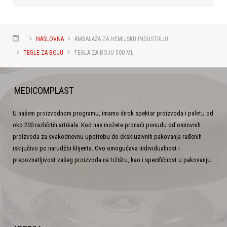
NASLOVNA
AMBALAŽA ZA HEMIJSKU INDUSTRIJU
TEGLE ZA BOJU
TEGLA ZA BOJU 500 ML
MEDICOMPLAST
U našem proizvodnom programu, imamo širok spektar proizvoda i paletu od
oko 200 različitih artikala. Kod nas možete pronaći ponudu od osnovnih
proizvoda za svakodnevnu upotrebu do ekskluzivnih pakovanja rađenih
isključivo po narudžbi klijenta. Ovo omogućava individualnost i
prepoznatljivost vašeg proizvoda na tržištu, kao i specifičnost u pakovanju.